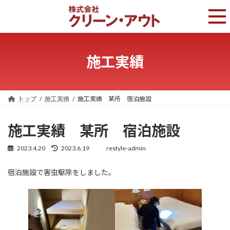
コ
ナ
ン
ビ
テ
ゲ
ン
ー
ツ
シ
へ
ョ
施工実績
ス
ン
キ
に
ッ
移
プ
動
トップ
施工実績
施工実績 某所 宿泊施設
施工実績 某所 宿泊施設
2023.4.20
2023.6.19
restyle-admin
最
終
更
宿泊施設で害虫駆除をしました。
新
日
時
: